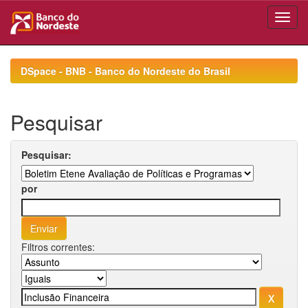
Skip
navigation
DSpace - BNB - Banco do Nordeste do Brasil
Pesquisar
Pesquisar:
por
Filtros correntes: