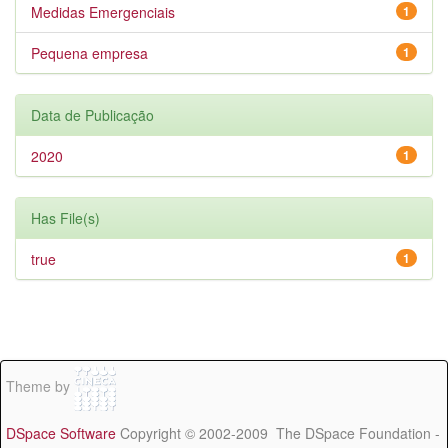
Medidas Emergenciais
1
Pequena empresa
1
Data de Publicação
2020
1
Has File(s)
true
1
Theme by
DSpace Software
Copyright © 2002-2009 The DSpace Foundation -