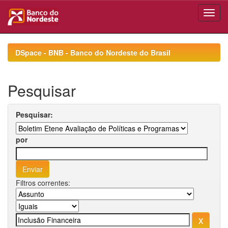
Skip
navigation
DSpace - BNB - Banco do Nordeste do Brasil
Pesquisar
Pesquisar:
por
Filtros correntes: