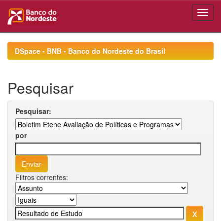
Skip
navigation
DSpace - BNB - Banco do Nordeste do Brasil
Pesquisar
Pesquisar:
por
Filtros correntes: