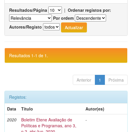
Resultados/Página
|
Ordenar registos por:
Por ordem
Autores/Registo
Resultados 1-1 de 1.
Anterior
1
Próxima
Registos:
Data
Título
Autor(es)
2020
Boletim Etene Avaliação de
-
Políticas e Programas, ano 3,
n.2, abr./jun. 2020