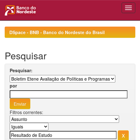
Skip
navigation
DSpace - BNB - Banco do Nordeste do Brasil
Pesquisar
Pesquisar:
por
Filtros correntes: