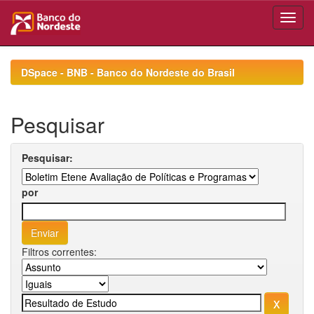
Skip
navigation
DSpace - BNB - Banco do Nordeste do Brasil
Pesquisar
Pesquisar:
por
Filtros correntes: