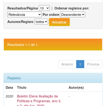
Resultados/Página
|
Ordenar registos por:
Por ordem
Autores/Registo
Resultados 1-1 de 1.
Anterior
1
Próxima
Registos:
Data
Título
Autor(es)
2020
Boletim Etene Avaliação de
-
Políticas e Programas, ano 3,
n.2, abr./jun. 2020