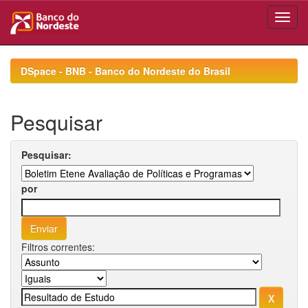
Skip
navigation
DSpace - BNB - Banco do Nordeste do Brasil
Pesquisar
Pesquisar:
por
Filtros correntes: