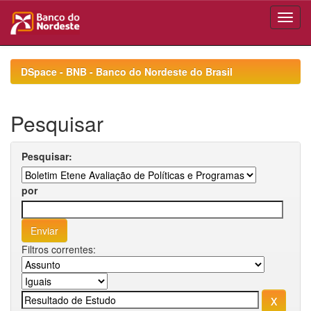
Skip
navigation
DSpace - BNB - Banco do Nordeste do Brasil
Pesquisar
Pesquisar:
por
Filtros correntes: