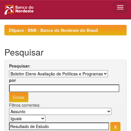
Skip
navigation
DSpace - BNB - Banco do Nordeste do Brasil
Pesquisar
Pesquisar:
por
Filtros correntes: