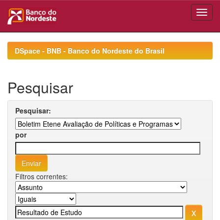
Skip
navigation
DSpace - BNB - Banco do Nordeste do Brasil
Pesquisar
Pesquisar:
por
Filtros correntes: