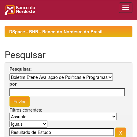
Skip
navigation
DSpace - BNB - Banco do Nordeste do Brasil
Pesquisar
Pesquisar:
por
Filtros correntes: