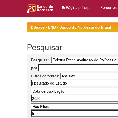
Página principal
Percorrer
Skip
navigation
DSpace - BNB - Banco do Nordeste do Brasil
Pesquisar
Pesquisar:
por
Filtros correntes: