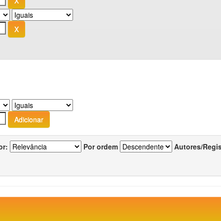
or:
Por ordem
Autores/Regi