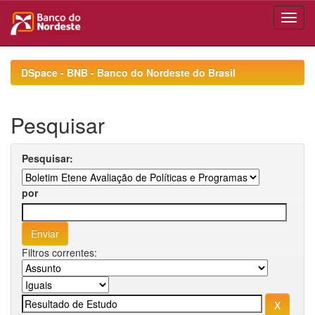
Skip
navigation
DSpace - BNB - Banco do Nordeste do Brasil
Pesquisar
Pesquisar:
por
Filtros correntes: