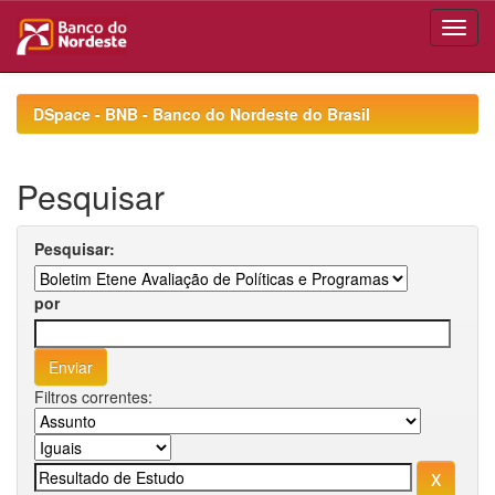
Skip
navigation
DSpace - BNB - Banco do Nordeste do Brasil
Pesquisar
Pesquisar:
por
Filtros correntes: