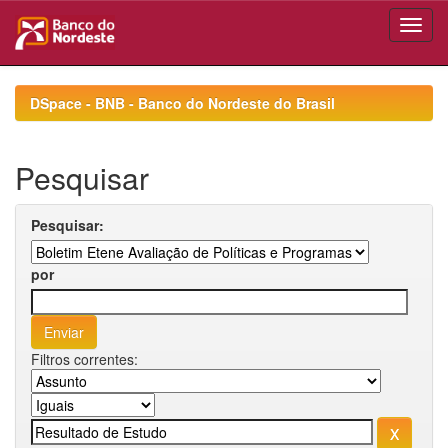
Skip
navigation
DSpace - BNB - Banco do Nordeste do Brasil
Pesquisar
Pesquisar:
por
Filtros correntes: