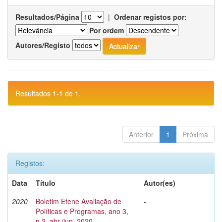
Resultados/Página
|
Ordenar registos por:
Por ordem
Autores/Registo
Resultados 1-1 de 1.
Anterior
1
Próxima
Registos:
Data
Título
Autor(es)
2020
Boletim Etene Avaliação de
-
Políticas e Programas, ano 3,
n.2, abr./jun. 2020