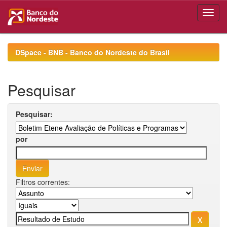
Skip
navigation
DSpace - BNB - Banco do Nordeste do Brasil
Pesquisar
Pesquisar:
por
Filtros correntes: