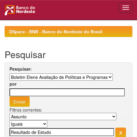
Skip
navigation
DSpace - BNB - Banco do Nordeste do Brasil
Pesquisar
Pesquisar:
por
Filtros correntes: