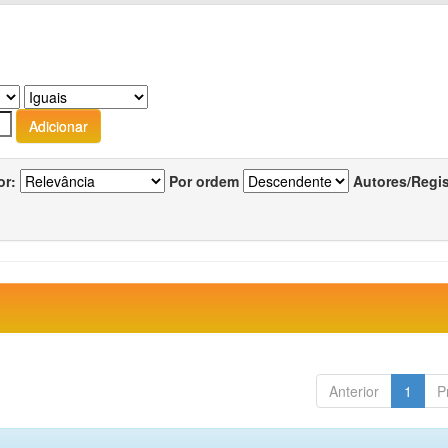
or:
Por ordem
Autores/Regi
Anterior
1
P