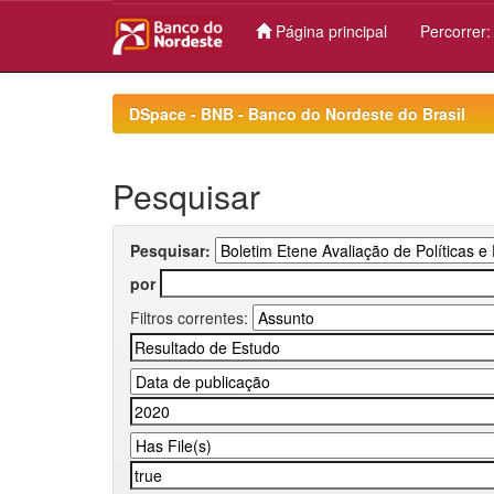
Página principal
Percorrer
Skip
navigation
DSpace - BNB - Banco do Nordeste do Brasil
Pesquisar
Pesquisar:
por
Filtros correntes: