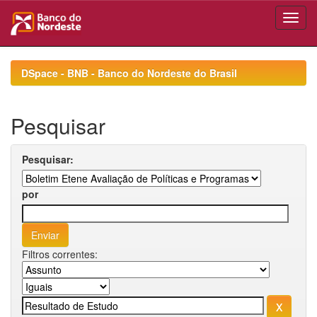
Skip
navigation
DSpace - BNB - Banco do Nordeste do Brasil
Pesquisar
Pesquisar:
por
Filtros correntes: