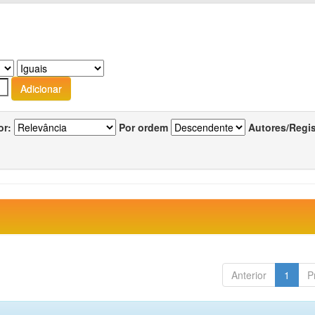
or:
Por ordem
Autores/Regi
Anterior
1
P