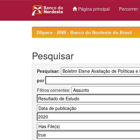
Página principal
Percorrer
Skip
navigation
DSpace - BNB - Banco do Nordeste do Brasil
Pesquisar
Pesquisar:
por
Filtros correntes: