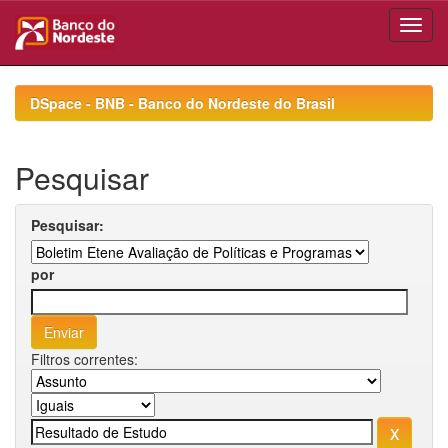
Skip
navigation
DSpace - BNB - Banco do Nordeste do Brasil
Pesquisar
Pesquisar:
por
Filtros correntes: