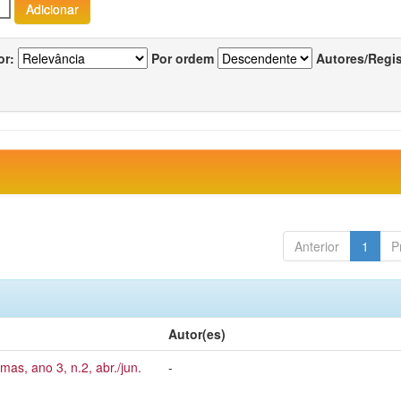
or:
Por ordem
Autores/Regi
Anterior
1
P
Autor(es)
mas, ano 3, n.2, abr./jun.
-