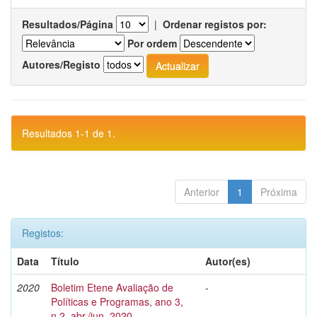
Resultados/Página
|
Ordenar registos por:
Por ordem
Autores/Registo
Resultados 1-1 de 1.
Anterior
1
Próxima
Registos:
Data
Título
Autor(es)
2020
Boletim Etene Avaliação de
-
Políticas e Programas, ano 3,
n.2, abr./jun. 2020