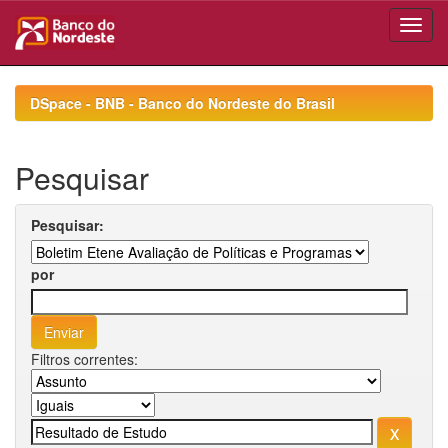
Skip
navigation
DSpace - BNB - Banco do Nordeste do Brasil
Pesquisar
Pesquisar:
por
Filtros correntes: