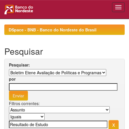
Skip
navigation
DSpace - BNB - Banco do Nordeste do Brasil
Pesquisar
Pesquisar:
por
Filtros correntes: