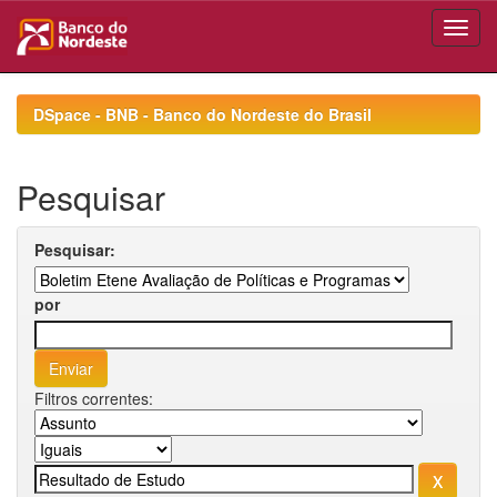
Skip
navigation
DSpace - BNB - Banco do Nordeste do Brasil
Pesquisar
Pesquisar:
por
Filtros correntes: