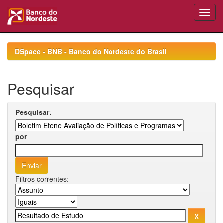
Skip
navigation
DSpace - BNB - Banco do Nordeste do Brasil
Pesquisar
Pesquisar:
por
Filtros correntes: