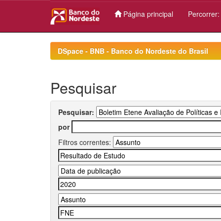
Página principal
Percorrer
Skip
navigation
DSpace - BNB - Banco do Nordeste do Brasil
Pesquisar
Pesquisar:
por
Filtros correntes: