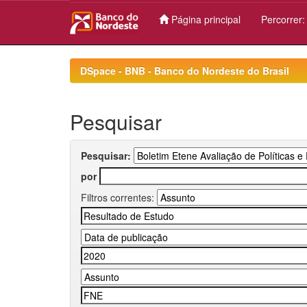
Página principal
Percorrer
Skip
navigation
DSpace - BNB - Banco do Nordeste do Brasil
Pesquisar
Pesquisar:
por
Filtros correntes: