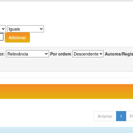
or:
Por ordem
Autores/Regi
Anterior
1
P