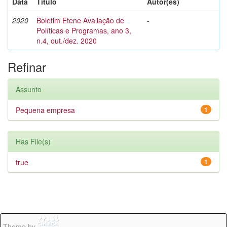
Data
Título
Autor(es)
2020
Boletim Etene Avaliação de
-
Políticas e Programas, ano 3,
n.4, out./dez. 2020
Refinar
Assunto
Pequena empresa
1
Has File(s)
true
1
Theme by