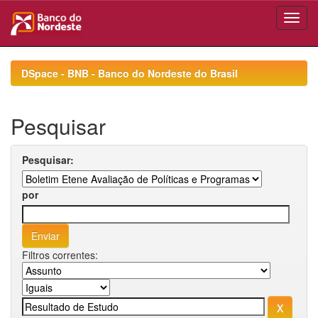
Skip
navigation
DSpace - BNB - Banco do Nordeste do Brasil
Pesquisar
Pesquisar:
por
Filtros correntes: