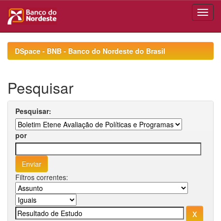
Skip
navigation
DSpace - BNB - Banco do Nordeste do Brasil
Pesquisar
Pesquisar:
por
Filtros correntes: