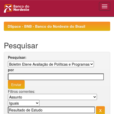
Skip
navigation
DSpace - BNB - Banco do Nordeste do Brasil
Pesquisar
Pesquisar:
por
Filtros correntes: