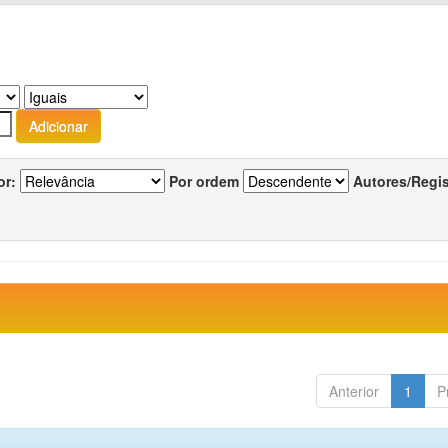
or:
Por ordem
Autores/Regi
Anterior
1
P