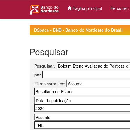
Página principal
Percorrer
Skip
navigation
DSpace - BNB - Banco do Nordeste do Brasil
Pesquisar
Pesquisar:
por
Filtros correntes: