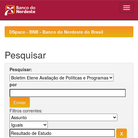
Skip
navigation
DSpace - BNB - Banco do Nordeste do Brasil
Pesquisar
Pesquisar:
por
Filtros correntes: