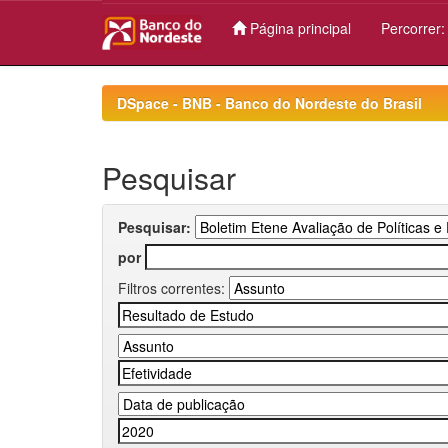
Página principal
Percorrer
Skip
navigation
DSpace - BNB - Banco do Nordeste do Brasil
Pesquisar
Pesquisar:
por
Filtros correntes: