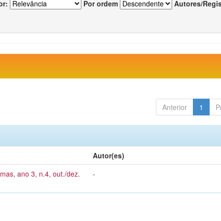
or:
Por ordem
Autores/Regi
Anterior
1
P
Autor(es)
mas, ano 3, n.4, out./dez.
-