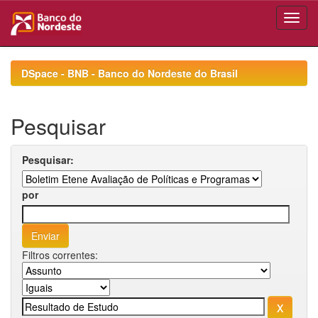
Skip
navigation
DSpace - BNB - Banco do Nordeste do Brasil
Pesquisar
Pesquisar:
por
Filtros correntes: