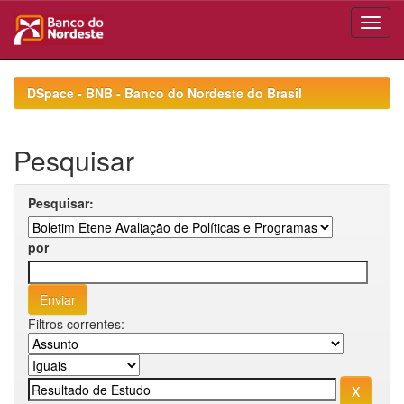
Skip
navigation
DSpace - BNB - Banco do Nordeste do Brasil
Pesquisar
Pesquisar:
por
Filtros correntes: