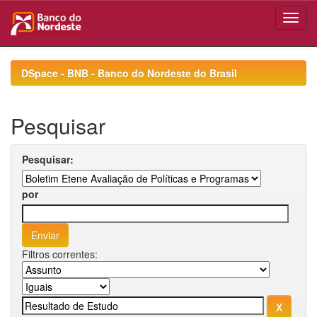
Skip
navigation
DSpace - BNB - Banco do Nordeste do Brasil
Pesquisar
Pesquisar:
por
Filtros correntes: