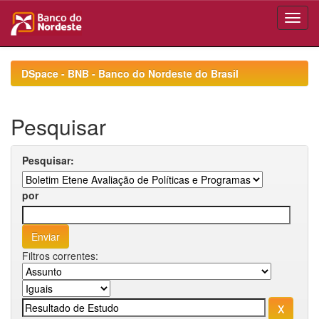
Skip
navigation
DSpace - BNB - Banco do Nordeste do Brasil
Pesquisar
Pesquisar:
por
Filtros correntes: