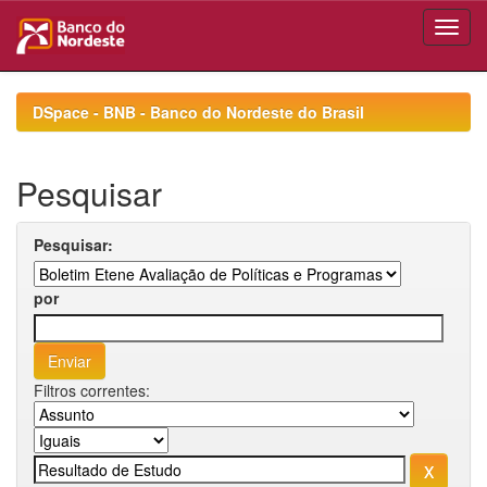
Skip
navigation
DSpace - BNB - Banco do Nordeste do Brasil
Pesquisar
Pesquisar:
por
Filtros correntes: