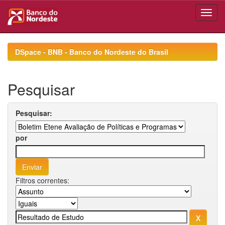
Skip
navigation
DSpace - BNB - Banco do Nordeste do Brasil
Pesquisar
Pesquisar:
por
Filtros correntes: