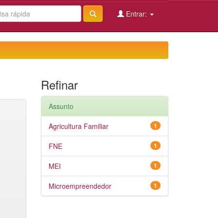
Entrar:
Refinar
Assunto
Agricultura Familiar
1
FNE
1
MEI
1
Microempreendedor
1