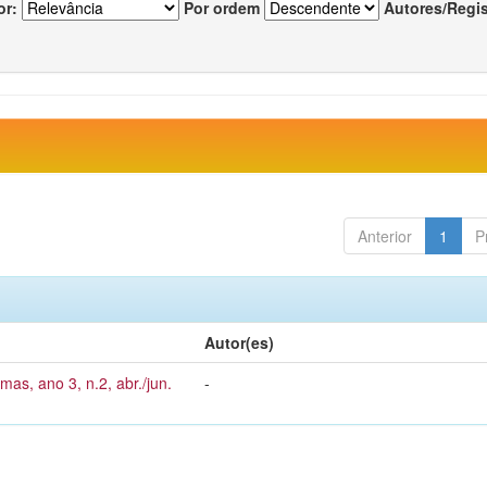
or:
Por ordem
Autores/Regi
Anterior
1
P
Autor(es)
mas, ano 3, n.2, abr./jun.
-