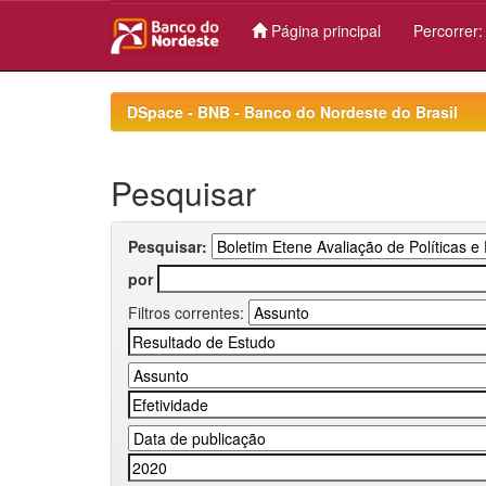
Página principal
Percorrer
Skip
navigation
DSpace - BNB - Banco do Nordeste do Brasil
Pesquisar
Pesquisar:
por
Filtros correntes: