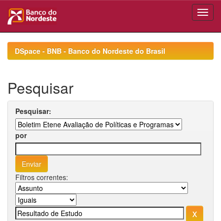
Skip
navigation
DSpace - BNB - Banco do Nordeste do Brasil
Pesquisar
Pesquisar:
por
Filtros correntes: