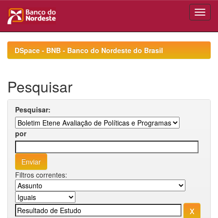
Skip
navigation
DSpace - BNB - Banco do Nordeste do Brasil
Pesquisar
Pesquisar:
por
Filtros correntes: