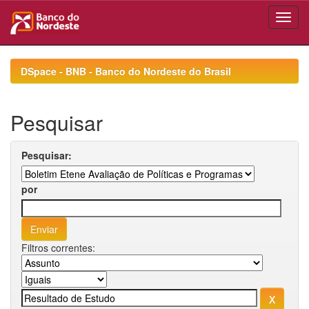
Skip
navigation
DSpace - BNB - Banco do Nordeste do Brasil
Pesquisar
Pesquisar:
por
Filtros correntes: