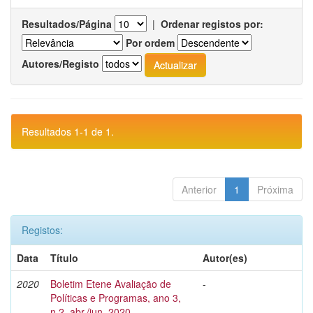
Resultados/Página
|
Ordenar registos por:
Por ordem
Autores/Registo
Resultados 1-1 de 1.
Anterior
1
Próxima
Registos:
Data
Título
Autor(es)
2020
Boletim Etene Avaliação de
-
Políticas e Programas, ano 3,
n.2, abr./jun. 2020