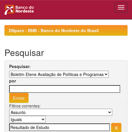
Skip
navigation
DSpace - BNB - Banco do Nordeste do Brasil
Pesquisar
Pesquisar:
por
Filtros correntes: