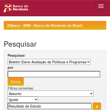
Skip
navigation
DSpace - BNB - Banco do Nordeste do Brasil
Pesquisar
Pesquisar:
por
Filtros correntes: