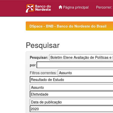
Página principal
Percorrer
Skip
navigation
DSpace - BNB - Banco do Nordeste do Brasil
Pesquisar
Pesquisar:
por
Filtros correntes: