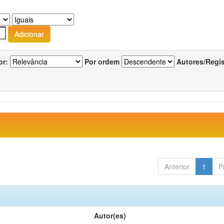
or:
Por ordem
Autores/Regi
Anterior
1
P
Autor(es)