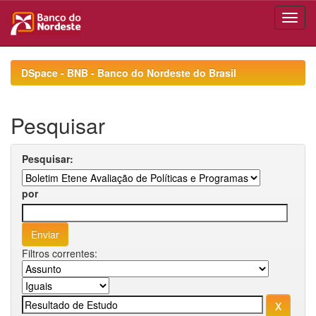
Skip
navigation
DSpace - BNB - Banco do Nordeste do Brasil
Pesquisar
Pesquisar:
por
Filtros correntes: