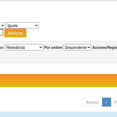
or:
Por ordem
Autores/Regi
Anterior
1
P