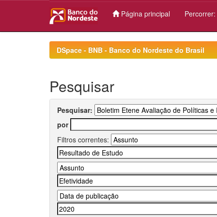
Página principal
Percorrer
Skip
navigation
DSpace - BNB - Banco do Nordeste do Brasil
Pesquisar
Pesquisar:
por
Filtros correntes: