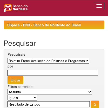
Skip
navigation
DSpace - BNB - Banco do Nordeste do Brasil
Pesquisar
Pesquisar:
por
Filtros correntes: